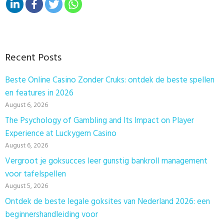
Recent Posts
Beste Online Casino Zonder Cruks: ontdek de beste spellen
en features in 2026
August 6, 2026
The Psychology of Gambling and Its Impact on Player
Experience at Luckygem Casino
August 6, 2026
Vergroot je goksucces leer gunstig bankroll management
voor tafelspellen
August 5, 2026
Ontdek de beste legale goksites van Nederland 2026: een
beginnershandleiding voor