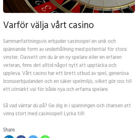
Varför välja vårt casino
Sammanfattningsvis erbjuder casinospel en unik och
spännande form av underhållning med potential för stora
vinster. Oavsett om du är en ny spelare eller en erfaren
veteran, finns det alltid något nytt att upptäcka och
uppleva. Vårt casino har ett brett utbud av spel, generösa
bonuserbjudanden och en säker spelmiljö, vilket gör oss till
ett utmärkt val för både nya och erfarna spelare.
Så vad väntar du på? Ge dig in i spänningen och chansen att
vinna stort med casinospel! Lycka till!
Share