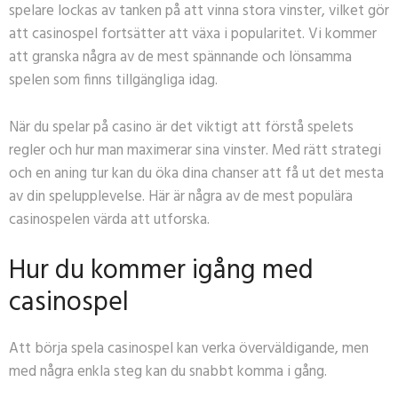
spelare lockas av tanken på att vinna stora vinster, vilket gör
att casinospel fortsätter att växa i popularitet. Vi kommer
att granska några av de mest spännande och lönsamma
spelen som finns tillgängliga idag.
När du spelar på casino är det viktigt att förstå spelets
regler och hur man maximerar sina vinster. Med rätt strategi
och en aning tur kan du öka dina chanser att få ut det mesta
av din spelupplevelse. Här är några av de mest populära
casinospelen värda att utforska.
Hur du kommer igång med
casinospel
Att börja spela casinospel kan verka överväldigande, men
med några enkla steg kan du snabbt komma i gång.