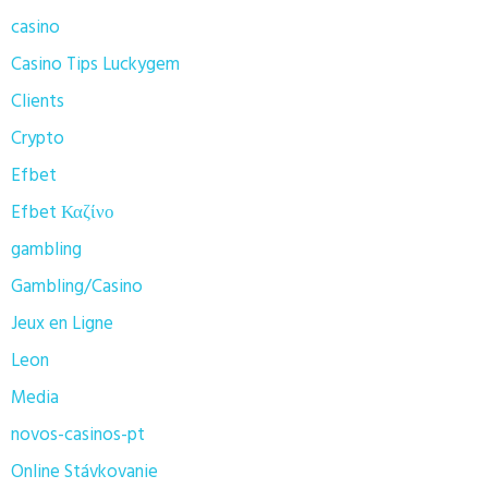
casino
Casino Tips Luckygem
Clients
Crypto
Efbet
Efbet Καζίνο
gambling
Gambling/Casino
Jeux en Ligne
Leon
Media
novos-casinos-pt
Online Stávkovanie