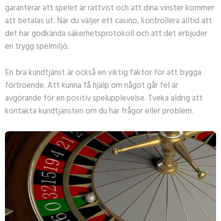
garanterar att spelet är rättvist och att dina vinster kommer
att betalas ut. När du väljer ett casino, kontrollera alltid att
det har godkända säkerhetsprotokoll och att det erbjuder
en trygg spelmiljö.
En bra kundtjänst är också en viktig faktor för att bygga
förtroende. Att kunna få hjälp om något går fel är
avgörande för en positiv spelupplevelse. Tveka aldrig att
kontakta kundtjänsten om du har frågor eller problem.