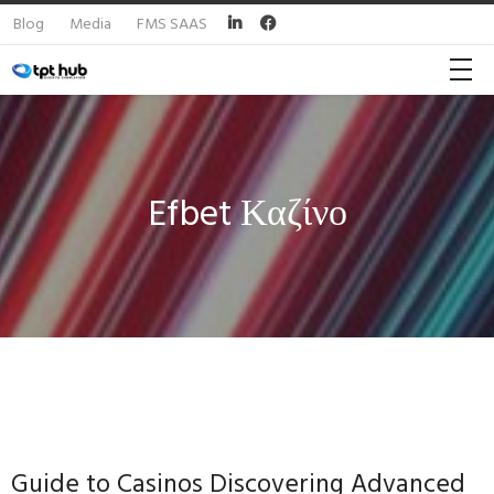
Blog
Media
FMS SAAS


Efbet Καζίνο
Guide to Casinos Discovering Advanced