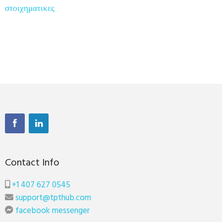
στοιχηματικες
Contact Info
+1 407 627 0545
support@tpthub.com
facebook messenger