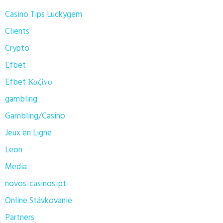
Casino Tips Luckygem
Clients
Crypto
Efbet
Efbet Καζίνο
gambling
Gambling/Casino
Jeux en Ligne
Leon
Media
novos-casinos-pt
Online Stávkovanie
Partners