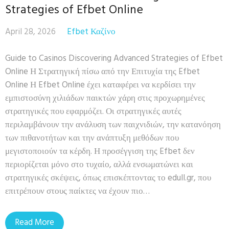
Strategies of Efbet Online
April 28, 2026
Efbet Καζίνο
Guide to Casinos Discovering Advanced Strategies of Efbet
Online Η Στρατηγική πίσω από την Επιτυχία της Efbet
Online Η Efbet Online έχει καταφέρει να κερδίσει την
εμπιστοσύνη χιλιάδων παικτών χάρη στις προχωρημένες
στρατηγικές που εφαρμόζει. Οι στρατηγικές αυτές
περιλαμβάνουν την ανάλυση των παιχνιδιών, την κατανόηση
των πιθανοτήτων και την ανάπτυξη μεθόδων που
μεγιστοποιούν τα κέρδη. Η προσέγγιση της Efbet δεν
περιορίζεται μόνο στο τυχαίο, αλλά ενσωματώνει και
στρατηγικές σκέψεις, όπως επισκέπτοντας το edull.gr, που
επιτρέπουν στους παίκτες να έχουν πιο…
Read More