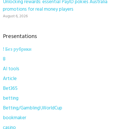
Unlocking rewards: essential PayID pokies Australia
promotions for real money players
August 6, 2026
Presentations
! Без рубрики
8
AI tools
Article
Bet365
betting
Betting/Gambling\WorldCup
bookmaker
casino