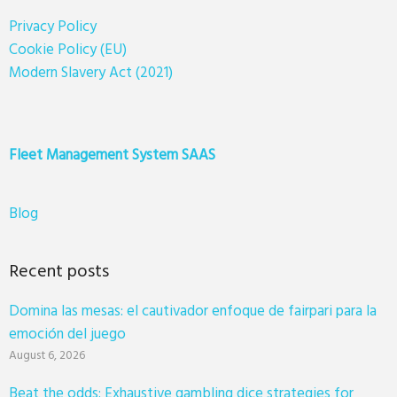
Privacy Policy
Cookie Policy (EU)
Modern Slavery Act (2021)
Fleet Management System SAAS
Blog
Recent posts
Domina las mesas: el cautivador enfoque de fairpari para la
emoción del juego
August 6, 2026
Beat the odds: Exhaustive gambling dice strategies for