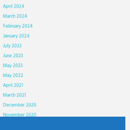
April 2024
March 2024
February 2024
January 2024
July 2023
June 2023
May 2023
May 2022
April 2021
March 2021
December 2020
November 2020
October 2020