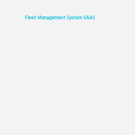
Fleet Management System SAAS