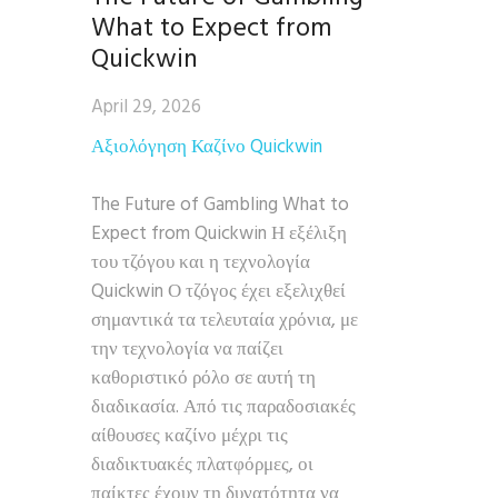
What to Expect from
Quickwin
April 29, 2026
Αξιολόγηση Καζίνο Quickwin
The Future of Gambling What to
Expect from Quickwin Η εξέλιξη
του τζόγου και η τεχνολογία
Quickwin Ο τζόγος έχει εξελιχθεί
σημαντικά τα τελευταία χρόνια, με
την τεχνολογία να παίζει
καθοριστικό ρόλο σε αυτή τη
διαδικασία. Από τις παραδοσιακές
αίθουσες καζίνο μέχρι τις
διαδικτυακές πλατφόρμες, οι
παίκτες έχουν τη δυνατότητα να