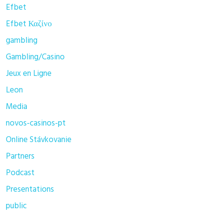
Efbet
Efbet Καζίνο
gambling
Gambling/Casino
Jeux en Ligne
Leon
Media
novos-casinos-pt
Online Stávkovanie
Partners
Podcast
Presentations
public