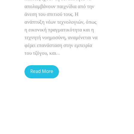
απολαμβάνουν παιχνίδια από την
άνεση του σπιτιού τους. Η
ανάπτυξη νέων τεχνολογιών, όπως
η εικονική πραγματικότητα και η
τεχνητή νοημοσύνη, αναμένεται να
φέρει επανάσταση στην εμπειρία
του τζόγου, και…
Read More